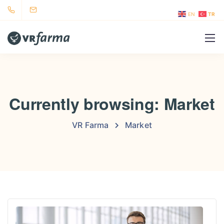
EN
TR
Currently browsing: Market
VR Farma
Market